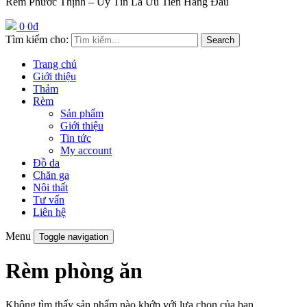
Rèm Phước Thịnh – Uy Tín Là Ưu Tiên Hàng Đầu
0
0
₫
Tìm kiếm cho:
Search
Trang chủ
Giới thiệu
Thảm
Rèm
Sản phẩm
Giới thiệu
Tin tức
My account
Đồ da
Chăn ga
Nội thất
Tư vấn
Liên hệ
Menu
Toggle navigation
Rèm phòng ăn
Không tìm thấy sản phẩm nào khớp với lựa chọn của bạn.