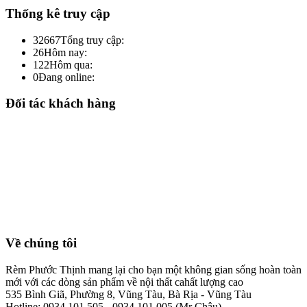
Thống kê truy cập
32667
Tổng truy cập:
26
Hôm nay:
122
Hôm qua:
0
Đang online:
Đối tác khách hàng
Về chúng tôi
Rèm Phước Thịnh mang lại cho bạn một không gian sống hoàn toàn
mới với các dòng sản phẩm về nội thất cahất lượng cao
535 Bình Giã, Phường 8, Vũng Tàu, Bà Rịa - Vũng Tàu
Hotline: 0934.101.505 - 0934.101.005 (Mr Châu)