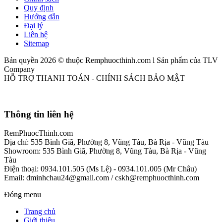
Quy định
Hướng dẫn
Đại lý
Liên hệ
Sitemap
Bản quyền 2026 © thuộc Remphuocthinh.com l Sản phẩm của TLV
Company
HỖ TRỢ THANH TOÁN - CHÍNH SÁCH BẢO MẬT
Thông tin liên hệ
RemPhuocThinh.com
Địa chỉ: 535 Bình Giã, Phường 8, Vũng Tàu, Bà Rịa - Vũng Tàu
Showroom: 535 Bình Giã, Phường 8, Vũng Tàu, Bà Rịa - Vũng
Tàu
Điện thoại: 0934.101.505 (Ms Lệ) - 0934.101.005 (Mr Châu)
Email: dminhchau24@gmail.com / cskh@remphuocthinh.com
Đóng menu
Trang chủ
Giới thiệu