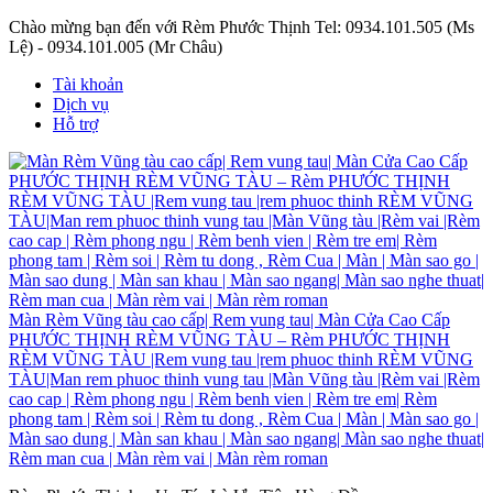
Chào mừng bạn đến với Rèm Phước Thịnh
Tel: 0934.101.505 (Ms
Lệ) - 0934.101.005 (Mr Châu)
Tài khoản
Dịch vụ
Hỗ trợ
Màn Rèm Vũng tàu cao cấp| Rem vung tau| Màn Cửa Cao Cấp
PHƯỚC THỊNH RÈM VŨNG TÀU – Rèm PHƯỚC THỊNH
RÈM VŨNG TÀU |Rem vung tau |rem phuoc thinh RÈM VŨNG
TÀU|Man rem phuoc thinh vung tau |Màn Vũng tàu |Rèm vai |Rèm
cao cap | Rèm phong ngu | Rèm benh vien | Rèm tre em| Rèm
phong tam | Rèm soi | Rèm tu dong , Rèm Cua | Màn | Màn sao go |
Màn sao dung | Màn san khau | Màn sao ngang| Màn sao nghe thuat|
Rèm man cua | Màn rèm vai | Màn rèm roman