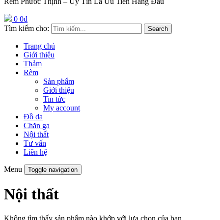
Rèm Phước Thịnh – Uy Tín Là Ưu Tiên Hàng Đầu
0
0
₫
Tìm kiếm cho:
Search
Trang chủ
Giới thiệu
Thảm
Rèm
Sản phẩm
Giới thiệu
Tin tức
My account
Đồ da
Chăn ga
Nội thất
Tư vấn
Liên hệ
Menu
Toggle navigation
Nội thất
Không tìm thấy sản phẩm nào khớp với lựa chọn của bạn.