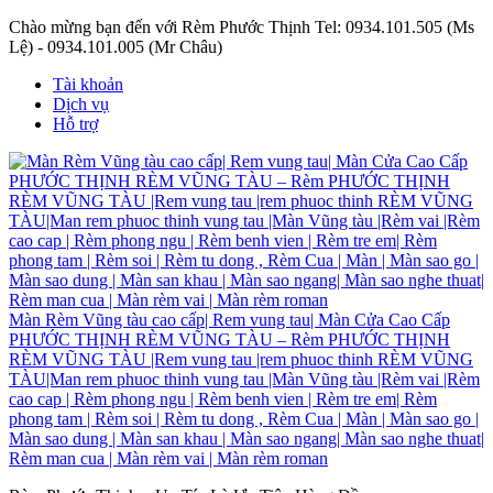
Chào mừng bạn đến với Rèm Phước Thịnh
Tel: 0934.101.505 (Ms
Lệ) - 0934.101.005 (Mr Châu)
Tài khoản
Dịch vụ
Hỗ trợ
Màn Rèm Vũng tàu cao cấp| Rem vung tau| Màn Cửa Cao Cấp
PHƯỚC THỊNH RÈM VŨNG TÀU – Rèm PHƯỚC THỊNH
RÈM VŨNG TÀU |Rem vung tau |rem phuoc thinh RÈM VŨNG
TÀU|Man rem phuoc thinh vung tau |Màn Vũng tàu |Rèm vai |Rèm
cao cap | Rèm phong ngu | Rèm benh vien | Rèm tre em| Rèm
phong tam | Rèm soi | Rèm tu dong , Rèm Cua | Màn | Màn sao go |
Màn sao dung | Màn san khau | Màn sao ngang| Màn sao nghe thuat|
Rèm man cua | Màn rèm vai | Màn rèm roman