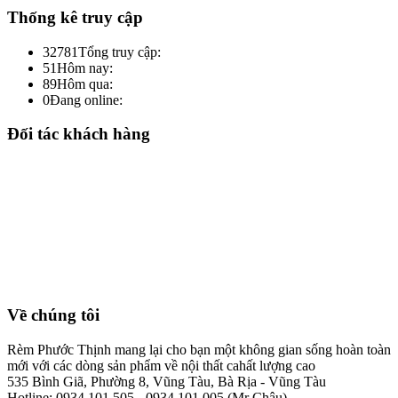
Thống kê truy cập
32781
Tổng truy cập:
51
Hôm nay:
89
Hôm qua:
0
Đang online:
Đối tác khách hàng
Về chúng tôi
Rèm Phước Thịnh mang lại cho bạn một không gian sống hoàn toàn
mới với các dòng sản phẩm về nội thất cahất lượng cao
535 Bình Giã, Phường 8, Vũng Tàu, Bà Rịa - Vũng Tàu
Hotline: 0934.101.505 - 0934.101.005 (Mr Châu)