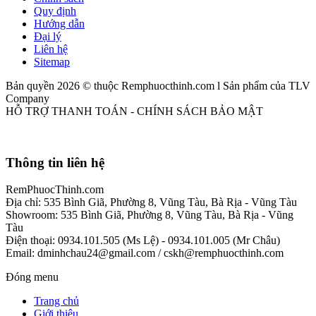
Quy định
Hướng dẫn
Đại lý
Liên hệ
Sitemap
Bản quyền 2026 © thuộc Remphuocthinh.com l Sản phẩm của TLV
Company
HỖ TRỢ THANH TOÁN - CHÍNH SÁCH BẢO MẬT
Thông tin liên hệ
RemPhuocThinh.com
Địa chỉ: 535 Bình Giã, Phường 8, Vũng Tàu, Bà Rịa - Vũng Tàu
Showroom: 535 Bình Giã, Phường 8, Vũng Tàu, Bà Rịa - Vũng
Tàu
Điện thoại: 0934.101.505 (Ms Lệ) - 0934.101.005 (Mr Châu)
Email: dminhchau24@gmail.com / cskh@remphuocthinh.com
Đóng menu
Trang chủ
Giới thiệu