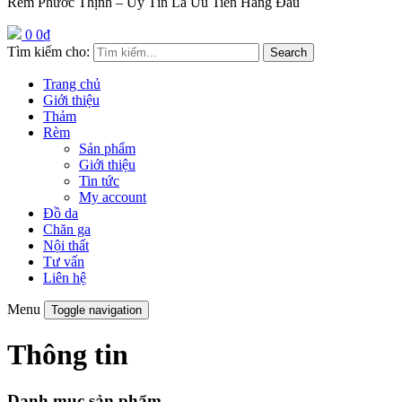
Rèm Phước Thịnh – Uy Tín Là Ưu Tiên Hàng Đầu
0
0
₫
Tìm kiếm cho:
Search
Trang chủ
Giới thiệu
Thảm
Rèm
Sản phẩm
Giới thiệu
Tin tức
My account
Đồ da
Chăn ga
Nội thất
Tư vấn
Liên hệ
Menu
Toggle navigation
Thông tin
Danh mục sản phẩm