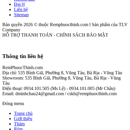
Đại lý
Liên hệ
Sitemap
Bản quyền 2026 © thuộc Remphuocthinh.com l Sản phẩm của TLV
Company
HỖ TRỢ THANH TOÁN - CHÍNH SÁCH BẢO MẬT
Thông tin liên hệ
RemPhuocThinh.com
Địa chỉ: 535 Bình Giã, Phường 8, Vũng Tàu, Bà Rịa - Vũng Tàu
Showroom: 535 Bình Giã, Phường 8, Vũng Tàu, Bà Rịa - Vũng
Tàu
Điện thoại: 0934.101.505 (Ms Lệ) - 0934.101.005 (Mr Châu)
Email: dminhchau24@gmail.com / cskh@remphuocthinh.com
Đóng menu
Trang chủ
Giới thiệu
Thảm
Rèm