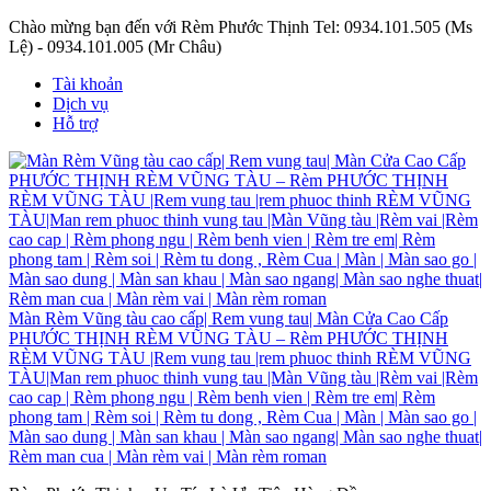
Chào mừng bạn đến với Rèm Phước Thịnh
Tel: 0934.101.505 (Ms
Lệ) - 0934.101.005 (Mr Châu)
Tài khoản
Dịch vụ
Hỗ trợ
Màn Rèm Vũng tàu cao cấp| Rem vung tau| Màn Cửa Cao Cấp
PHƯỚC THỊNH RÈM VŨNG TÀU – Rèm PHƯỚC THỊNH
RÈM VŨNG TÀU |Rem vung tau |rem phuoc thinh RÈM VŨNG
TÀU|Man rem phuoc thinh vung tau |Màn Vũng tàu |Rèm vai |Rèm
cao cap | Rèm phong ngu | Rèm benh vien | Rèm tre em| Rèm
phong tam | Rèm soi | Rèm tu dong , Rèm Cua | Màn | Màn sao go |
Màn sao dung | Màn san khau | Màn sao ngang| Màn sao nghe thuat|
Rèm man cua | Màn rèm vai | Màn rèm roman