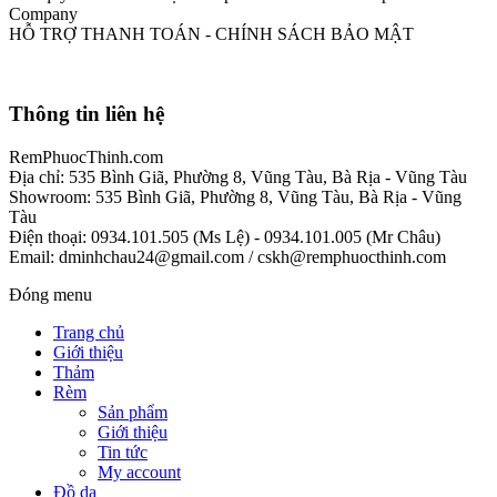
Company
HỖ TRỢ THANH TOÁN - CHÍNH SÁCH BẢO MẬT
Thông tin liên hệ
RemPhuocThinh.com
Địa chỉ: 535 Bình Giã, Phường 8, Vũng Tàu, Bà Rịa - Vũng Tàu
Showroom: 535 Bình Giã, Phường 8, Vũng Tàu, Bà Rịa - Vũng
Tàu
Điện thoại: 0934.101.505 (Ms Lệ) - 0934.101.005 (Mr Châu)
Email: dminhchau24@gmail.com / cskh@remphuocthinh.com
Đóng menu
Trang chủ
Giới thiệu
Thảm
Rèm
Sản phẩm
Giới thiệu
Tin tức
My account
Đồ da