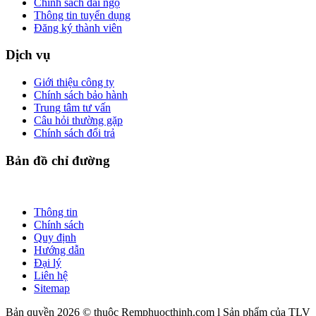
Chính sách đãi ngộ
Thông tin tuyển dụng
Đăng ký thành viên
Dịch vụ
Giới thiệu công ty
Chính sách bảo hành
Trung tâm tư vấn
Câu hỏi thường gặp
Chính sách đổi trả
Bản đồ chỉ đường
Thông tin
Chính sách
Quy định
Hướng dẫn
Đại lý
Liên hệ
Sitemap
Bản quyền 2026 © thuộc Remphuocthinh.com l Sản phẩm của TLV