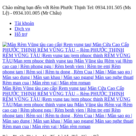
Chào mừng bạn đến với Rèm Phước Thịnh
Tel: 0934.101.505 (Ms
Lệ) - 0934.101.005 (Mr Châu)
Tài khoản
Dịch vụ
Hỗ trợ
Màn Rèm Vũng tàu cao cấp| Rem vung tau| Màn Cửa Cao Cấp
PHƯỚC THỊNH RÈM VŨNG TÀU – Rèm PHƯỚC THỊNH
RÈM VŨNG TÀU |Rem vung tau |rem phuoc thinh RÈM VŨNG
TÀU|Man rem phuoc thinh vung tau |Màn Vũng tàu |Rèm vai |Rèm
cao cap | Rèm phong ngu | Rèm benh vien | Rèm tre em| Rèm
phong tam | Rèm soi | Rèm tu dong , Rèm Cua | Màn | Màn sao go |
Màn sao dung | Màn san khau | Màn sao ngang| Màn sao nghe thuat|
Rèm man cua | Màn rèm vai | Màn rèm roman