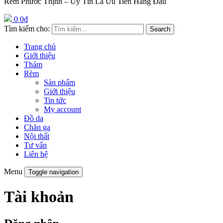
Rèm Phước Thịnh – Uy Tín Là Ưu Tiên Hàng Đầu
0
0
₫
Tìm kiếm cho:
Search
Trang chủ
Giới thiệu
Thảm
Rèm
Sản phẩm
Giới thiệu
Tin tức
My account
Đồ da
Chăn ga
Nội thất
Tư vấn
Liên hệ
Menu
Toggle navigation
Tài khoản