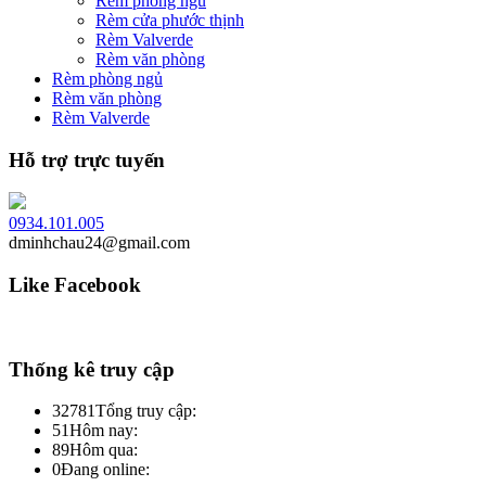
Rèm phòng ngủ
Rèm cửa phước thịnh
Rèm Valverde
Rèm văn phòng
Rèm phòng ngủ
Rèm văn phòng
Rèm Valverde
Hỗ trợ trực tuyến
0934.101.005
dminhchau24@gmail.com
Like Facebook
Thống kê truy cập
32781
Tổng truy cập:
51
Hôm nay:
89
Hôm qua:
0
Đang online: