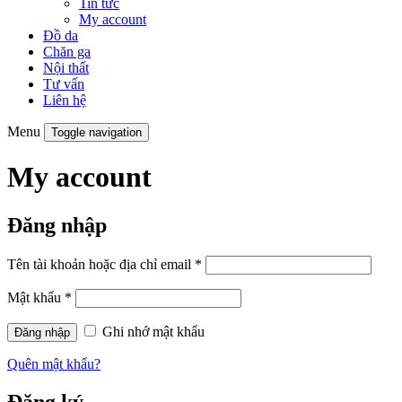
Tin tức
My account
Đồ da
Chăn ga
Nội thất
Tư vấn
Liên hệ
Menu
Toggle navigation
My account
Đăng nhập
Tên tài khoản hoặc địa chỉ email
*
Mật khẩu
*
Ghi nhớ mật khẩu
Quên mật khẩu?
Đăng ký