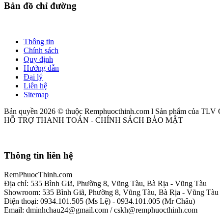
Bản đồ chỉ đường
Thông tin
Chính sách
Quy định
Hướng dẫn
Đại lý
Liên hệ
Sitemap
Bản quyền 2026 © thuộc Remphuocthinh.com l Sản phẩm của TLV
HỖ TRỢ THANH TOÁN - CHÍNH SÁCH BẢO MẬT
Thông tin liên hệ
RemPhuocThinh.com
Địa chỉ: 535 Bình Giã, Phường 8, Vũng Tàu, Bà Rịa - Vũng Tàu
Showroom: 535 Bình Giã, Phường 8, Vũng Tàu, Bà Rịa - Vũng Tàu
Điện thoại: 0934.101.505 (Ms Lệ) - 0934.101.005 (Mr Châu)
Email: dminhchau24@gmail.com / cskh@remphuocthinh.com