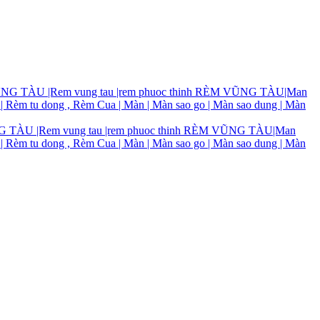
TÀU |Rem vung tau |rem phuoc thinh RÈM VŨNG TÀU|Man
 | Rèm tu dong , Rèm Cua | Màn | Màn sao go | Màn sao dung | Màn