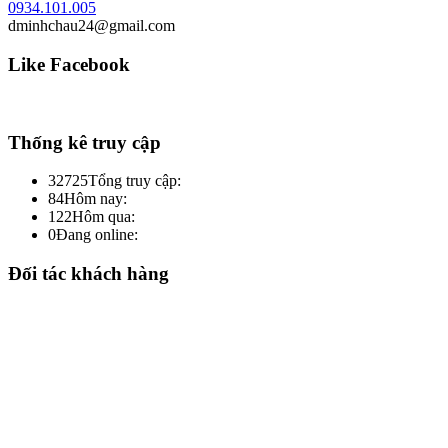
0934.101.005
dminhchau24@gmail.com
Like Facebook
Thống kê truy cập
32725
Tổng truy cập:
84
Hôm nay:
122
Hôm qua:
0
Đang online:
Đối tác khách hàng