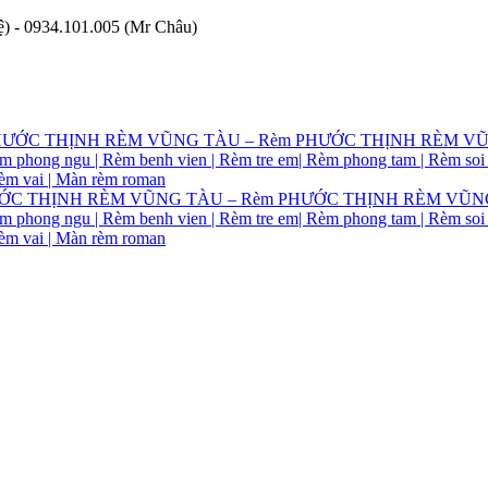
ệ) - 0934.101.005 (Mr Châu)
ấp PHƯỚC THỊNH RÈM VŨNG TÀU – Rèm PHƯỚC THỊNH RÈM VŨNG 
èm phong ngu | Rèm benh vien | Rèm tre em| Rèm phong tam | Rèm soi
rèm vai | Màn rèm roman