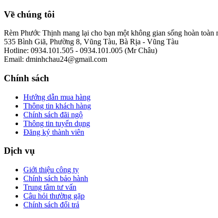
Về chúng tôi
Rèm Phước Thịnh mang lại cho bạn một không gian sống hoàn toàn mớ
535 Bình Giã, Phường 8, Vũng Tàu, Bà Rịa - Vũng Tàu
Hotline: 0934.101.505 - 0934.101.005 (Mr Châu)
Email: dminhchau24@gmail.com
Chính sách
Hướng dẫn mua hàng
Thông tin khách hàng
Chính sách đãi ngộ
Thông tin tuyển dụng
Đăng ký thành viên
Dịch vụ
Giới thiệu công ty
Chính sách bảo hành
Trung tâm tư vấn
Câu hỏi thường gặp
Chính sách đổi trả