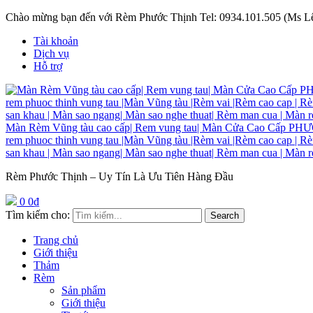
Chào mừng bạn đến với Rèm Phước Thịnh
Tel: 0934.101.505 (Ms L
Tài khoản
Dịch vụ
Hỗ trợ
Màn Rèm Vũng tàu cao cấp| Rem vung tau| Màn Cửa Cao C
rem phuoc thinh vung tau |Màn Vũng tàu |Rèm vai |Rèm cao cap | R
san khau | Màn sao ngang| Màn sao nghe thuat| Rèm man cua | Màn 
Rèm Phước Thịnh – Uy Tín Là Ưu Tiên Hàng Đầu
0
0
₫
Tìm kiếm cho:
Search
Trang chủ
Giới thiệu
Thảm
Rèm
Sản phẩm
Giới thiệu