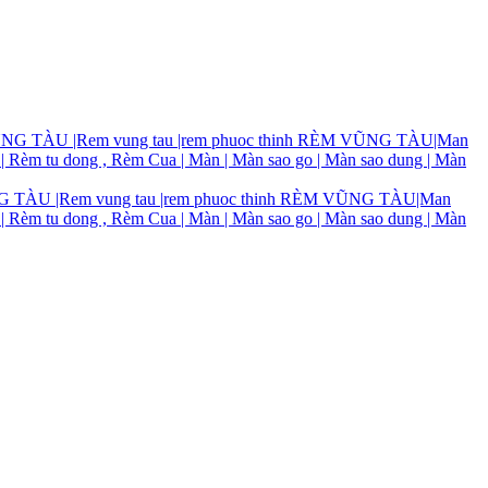
TÀU |Rem vung tau |rem phuoc thinh RÈM VŨNG TÀU|Man
 | Rèm tu dong , Rèm Cua | Màn | Màn sao go | Màn sao dung | Màn