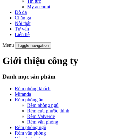
Tin tức
My account
Đồ da
Chăn ga
Nội thất
Tư vấn
Liên hệ
Menu
Toggle navigation
Giới thiệu công ty
Danh mục sản phẩm
Rèm phòng khách
Miranda
Rèm phòng ăn
Rèm phòng ngủ
Rèm cửa phước thịnh
Rèm Valverde
Rèm văn phòng
Rèm phòng ngủ
Rèm văn phòng