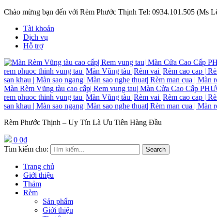
Chào mừng bạn đến với Rèm Phước Thịnh
Tel: 0934.101.505 (Ms L
Tài khoản
Dịch vụ
Hỗ trợ
Màn Rèm Vũng tàu cao cấp| Rem vung tau| Màn Cửa Cao C
rem phuoc thinh vung tau |Màn Vũng tàu |Rèm vai |Rèm cao cap | R
san khau | Màn sao ngang| Màn sao nghe thuat| Rèm man cua | Màn 
Rèm Phước Thịnh – Uy Tín Là Ưu Tiên Hàng Đầu
0
0
₫
Tìm kiếm cho:
Search
Trang chủ
Giới thiệu
Thảm
Rèm
Sản phẩm
Giới thiệu