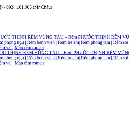
ệ) - 0934.101.005 (Mr Châu)
ấp PHƯỚC THỊNH RÈM VŨNG TÀU – Rèm PHƯỚC THỊNH RÈM VŨNG 
èm phong ngu | Rèm benh vien | Rèm tre em| Rèm phong tam | Rèm soi
rèm vai | Màn rèm roman