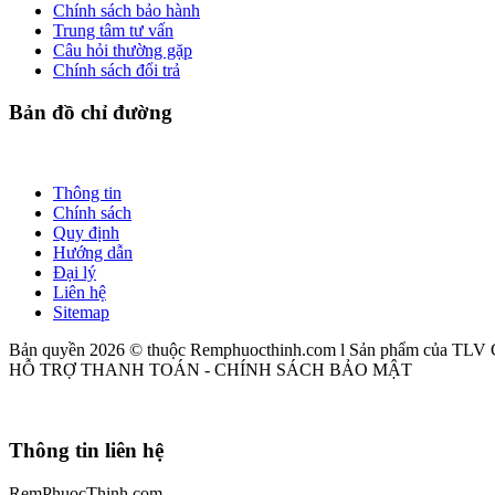
Chính sách bảo hành
Trung tâm tư vấn
Câu hỏi thường gặp
Chính sách đổi trả
Bản đồ chỉ đường
Thông tin
Chính sách
Quy định
Hướng dẫn
Đại lý
Liên hệ
Sitemap
Bản quyền 2026 © thuộc Remphuocthinh.com l Sản phẩm của TLV
HỖ TRỢ THANH TOÁN - CHÍNH SÁCH BẢO MẬT
Thông tin liên hệ
RemPhuocThinh.com