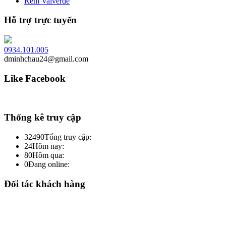
Rèm Valverde
Hỗ trợ trực tuyến
0934.101.005
dminhchau24@gmail.com
Like Facebook
Thống kê truy cập
32490
Tổng truy cập:
24
Hôm nay:
80
Hôm qua:
0
Đang online:
Đối tác khách hàng