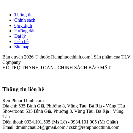
Thông tin
Chính sách
Quy định
Hướng dẫn
Đại lý
Liên hệ
Sitemap
Bản quyền 2026 © thuộc Remphuocthinh.com l Sản phẩm của TLV
Company
HỖ TRỢ THANH TOÁN - CHÍNH SÁCH BẢO MẬT
Thông tin liên hệ
RemPhuocThinh.com
Địa chỉ: 535 Bình Giã, Phường 8, Vũng Tàu, Bà Rịa - Vũng Tàu
Showroom: 535 Bình Giã, Phường 8, Vũng Tàu, Bà Rịa - Vũng
Tàu
Điện thoại: 0934.101.505 (Ms Lệ) - 0934.101.005 (Mr Châu)
Email: dminhchau24@gmail.com / cskh@remphuocthinh.com