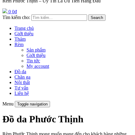
Rèm Phước Thịnh – Uy Tín Là Ưu Tiên Hàng Đầu
0
0
₫
Tìm kiếm cho:
Search
Trang chủ
Giới thiệu
Thảm
Rèm
Sản phẩm
Giới thiệu
Tin tức
My account
Đồ da
Chăn ga
Nội thất
Tư vấn
Liên hệ
Menu
Toggle navigation
Đồ da Phước Thịnh
Rèm Phước Thịnh mong muốn mang đến cho khách hàng những