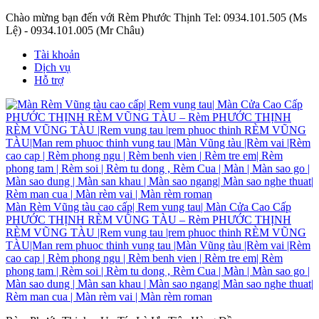
Chào mừng bạn đến với Rèm Phước Thịnh
Tel: 0934.101.505 (Ms
Lệ) - 0934.101.005 (Mr Châu)
Tài khoản
Dịch vụ
Hỗ trợ
Màn Rèm Vũng tàu cao cấp| Rem vung tau| Màn Cửa Cao Cấp
PHƯỚC THỊNH RÈM VŨNG TÀU – Rèm PHƯỚC THỊNH
RÈM VŨNG TÀU |Rem vung tau |rem phuoc thinh RÈM VŨNG
TÀU|Man rem phuoc thinh vung tau |Màn Vũng tàu |Rèm vai |Rèm
cao cap | Rèm phong ngu | Rèm benh vien | Rèm tre em| Rèm
phong tam | Rèm soi | Rèm tu dong , Rèm Cua | Màn | Màn sao go |
Màn sao dung | Màn san khau | Màn sao ngang| Màn sao nghe thuat|
Rèm man cua | Màn rèm vai | Màn rèm roman