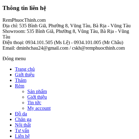
Thông tin liên hệ
RemPhuocThinh.com
Địa chỉ: 535 Bình Giã, Phường 8, Vũng Tàu, Bà Rịa - Vũng Tàu
Showroom: 535 Bình Giã, Phường 8, Vũng Tàu, Bà Rịa - Vũng
Tàu
Điện thoại: 0934.101.505 (Ms Lệ) - 0934.101.005 (Mr Châu)
Email: dminhchau24@gmail.com / cskh@remphuocthinh.com
Đóng menu
Trang chủ
Giới thiệu
Thảm
Rèm
Sản phẩm
Giới thiệu
Tin tức
My account
Đồ da
Chăn ga
Nội thất
Tư vấn
Liên hệ