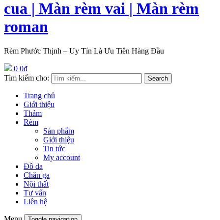
cua | Màn rèm vai | Màn rèm
roman
Rèm Phước Thịnh – Uy Tín Là Ưu Tiên Hàng Đầu
0
0
₫
Tìm kiếm cho:
Search
Trang chủ
Giới thiệu
Thảm
Rèm
Sản phẩm
Giới thiệu
Tin tức
My account
Đồ da
Chăn ga
Nội thất
Tư vấn
Liên hệ
Menu
Toggle navigation