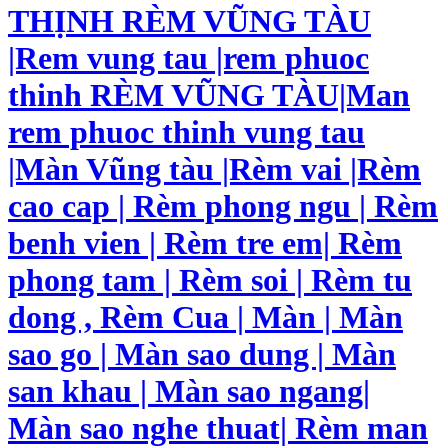
THỊNH RÈM VŨNG TÀU
|Rem vung tau |rem phuoc
thinh RÈM VŨNG TÀU|Man
rem phuoc thinh vung tau
|Màn Vũng tàu |Rèm vai |Rèm
cao cap | Rèm phong ngu | Rèm
benh vien | Rèm tre em| Rèm
phong tam | Rèm soi | Rèm tu
dong , Rèm Cua | Màn | Màn
sao go | Màn sao dung | Màn
san khau | Màn sao ngang|
Màn sao nghe thuat| Rèm man