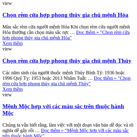
view
Chọn rèm cửa hợp phong thủy gia chủ mệnh Hỏa
Màu sắc rèm cửa người mệnh Hỏa Khi chọn rèm cửa người mệnh
Hỏa thường cần chọn màu sắc rực …
Đọc thêm »
"Chọn rèm cửa
hợp phong thủy gia chủ mệnh Hỏa"
Xem thêm
view
Chọn rèm cửa hợp phong thủy gia chủ mệnh Thủy
Các năm sinh của người thuộc mệnh Thủy Bính Tý: 1936 hoặc
1996 Quý Tỵ: 1953 hoặc 2013 Nhâm Tuất: …
Đọc thêm »
"Chọn
rèm cửa hợp phong thủy gia chủ mệnh Thủy"
Xem thêm
view
Mệnh Mộc hợp với các màu sắc trên thuộc hành
Mộc
Chúng ta vẫn biết rằng, làm việc với một đoạn văn bản dễ đọc và rõ
nghĩa dễ gây rối …
Đọc thêm »
"Mệnh Mộc hợp với các màu sắc
trên thuộc hành Mộc"