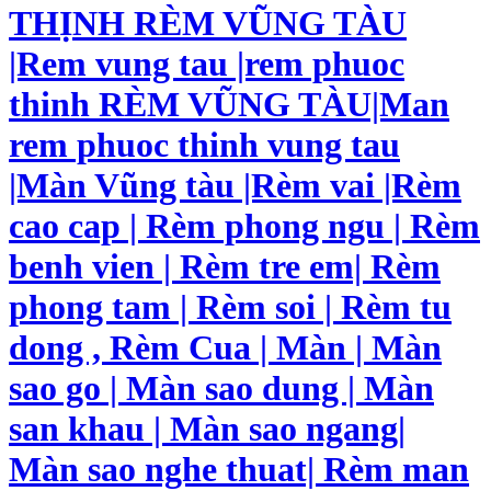
THỊNH RÈM VŨNG TÀU
|Rem vung tau |rem phuoc
thinh RÈM VŨNG TÀU|Man
rem phuoc thinh vung tau
|Màn Vũng tàu |Rèm vai |Rèm
cao cap | Rèm phong ngu | Rèm
benh vien | Rèm tre em| Rèm
phong tam | Rèm soi | Rèm tu
dong , Rèm Cua | Màn | Màn
sao go | Màn sao dung | Màn
san khau | Màn sao ngang|
Màn sao nghe thuat| Rèm man