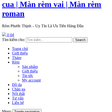
cua | Màn rèm vai | Màn rèm
roman
Rèm Phước Thịnh – Uy Tín Là Ưu Tiên Hàng Đầu
0
0
₫
Tìm kiếm cho:
Search
Trang chủ
Giới thiệu
Thảm
Rèm
Sản phẩm
Giới thiệu
Tin tức
My account
Đồ da
Chăn ga
Nội thất
Tư vấn
Liên hệ
Menu
Toggle navigation