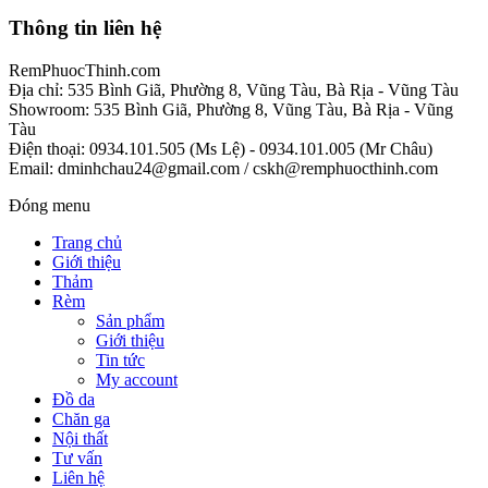
Thông tin liên hệ
RemPhuocThinh.com
Địa chỉ: 535 Bình Giã, Phường 8, Vũng Tàu, Bà Rịa - Vũng Tàu
Showroom: 535 Bình Giã, Phường 8, Vũng Tàu, Bà Rịa - Vũng
Tàu
Điện thoại: 0934.101.505 (Ms Lệ) - 0934.101.005 (Mr Châu)
Email: dminhchau24@gmail.com / cskh@remphuocthinh.com
Đóng menu
Trang chủ
Giới thiệu
Thảm
Rèm
Sản phẩm
Giới thiệu
Tin tức
My account
Đồ da
Chăn ga
Nội thất
Tư vấn
Liên hệ