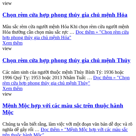
view
Chọn rèm cửa hợp phong thủy gia chủ mệnh Hỏa
Màu sắc rèm cửa người mệnh Hỏa Khi chọn rèm cửa người mệnh
Hỏa thường cần chọn màu sắc rực …
Đọc thêm »
"Chọn rèm cửa
hợp phong thủy gia chủ mệnh Hỏa"
Xem thêm
view
Chọn rèm cửa hợp phong thủy gia chủ mệnh Thủy
Các năm sinh của người thuộc mệnh Thủy Bính Tý: 1936 hoặc
1996 Quý Tỵ: 1953 hoặc 2013 Nhâm Tuất: …
Đọc thêm »
"Chọn
rèm cửa hợp phong thủy gia chủ mệnh Thủy"
Xem thêm
view
Mệnh Mộc hợp với các màu sắc trên thuộc hành
Mộc
Chúng ta vẫn biết rằng, làm việc với một đoạn văn bản dễ đọc và rõ
nghĩa dễ gây rối …
Đọc thêm »
"Mệnh Mộc hợp với các màu sắc
trên thuộc hành Mộc"